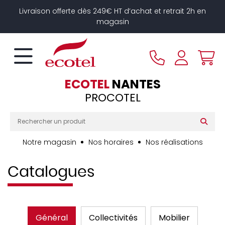
Panneau de gestion des cookies
Livraison offerte dès 249€ HT d’achat et retrait 2h en
magasin
ECOTEL
NANTES
PROCOTEL
Notre magasin
Nos horaires
Nos réalisations
Catalogues
Général
Collectivités
Mobilier